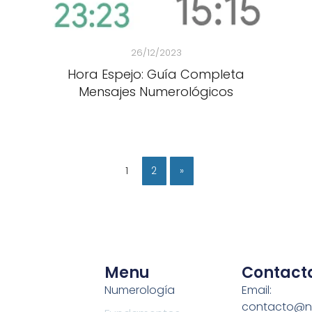
26/12/2023
Hora Espejo: Guía Completa
Mensajes Numerológicos
1
2
»
Menu
Contact
Numerología
Email:
contacto@n